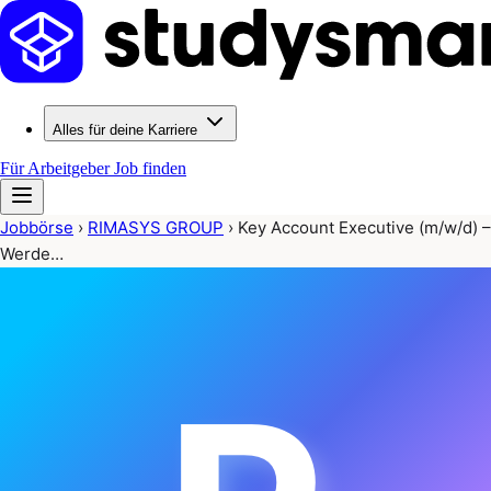
Alles für deine Karriere
Für Arbeitgeber
Job finden
Jobbörse
›
RIMASYS GROUP
›
Key Account Executive (m/w/d) –
Werde…