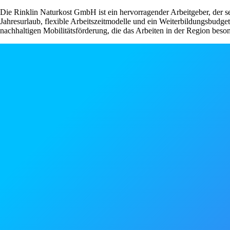
Die Rinklin Naturkost GmbH ist ein hervorragender Arbeitgeber, der sei
Jahresurlaub, flexible Arbeitszeitmodelle und ein Weiterbildungsbudget
nachhaltigen Mobilitätsförderung, die das Arbeiten in der Region bes