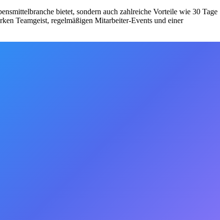
bensmittelbranche bietet, sondern auch zahlreiche Vorteile wie 30 Tage
tarken Teamgeist, regelmäßigen Mitarbeiter-Events und einer