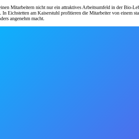
nen Mitarbeitern nicht nur ein attraktives Arbeitsumfeld in der Bio-Le
. In Eichstetten am Kaiserstuhl profitieren die Mitarbeiter von einem s
onders angenehm macht.