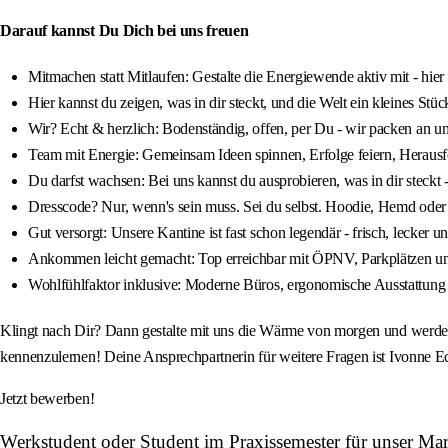
Darauf kannst Du Dich bei uns freuen
Mitmachen statt Mitlaufen: Gestalte die Energiewende aktiv mit - hier 
Hier kannst du zeigen, was in dir steckt, und die Welt ein kleines Stü
Wir? Echt & herzlich: Bodenständig, offen, per Du - wir packen an u
Team mit Energie: Gemeinsam Ideen spinnen, Erfolge feiern, Herausf
Du darfst wachsen: Bei uns kannst du ausprobieren, was in dir steckt - 
Dresscode? Nur, wenn's sein muss. Sei du selbst. Hoodie, Hemd oder
Gut versorgt: Unsere Kantine ist fast schon legendär - frisch, lecker u
Ankommen leicht gemacht: Top erreichbar mit ÖPNV, Parkplätzen und
Wohlfühlfaktor inklusive: Moderne Büros, ergonomische Ausstattung 
Klingt nach Dir? Dann gestalte mit uns die Wärme von morgen und werde 
kennenzulernen! Deine Ansprechpartnerin für weitere Fragen ist Ivonne Ec
Jetzt bewerben!
Werkstudent oder Student im Praxissemester für unser M