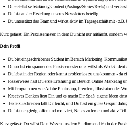
Du erstellst selbstständig Content (Postings/Stories/Reels) und verfas
Du bist an der Erstellung unseres Newsletters beteiligt.
Du unterstützt das Team und wirkst aktiv im Tagesgeschäft mit - z.B.
Kurz gefasst: Ein Praxissemester, in dem Du nicht nur mitläufst, sondern wi
Dein Profil
Du bist eingeschriebener Student im Bereich Marketing, Kommunikat
Du suchst ein spannendes Praxissemester oder willst als Werkstudent a
Du lebst in der Region oder kannst problemlos zu uns kommen - da e
Idealerweise hast Du erste Erfahrung im Bereich Online-Marketing un
Mit Programmen wie Adobe Photoshop, Premiere, Illustrator oder WordP
Kreatives Denken liegt Dir, und es macht Dir Spaß, eigene Ideen ein
Texte zu schreiben fällt Dir leicht, und Du hast ein gutes Gespür dafü
Du bist neugierig, offen und motiviert, Neues zu lernen und aktiv Teil
Kurz gefasst: Du willst Dein Wissen aus dem Studium endlich in der Praxi