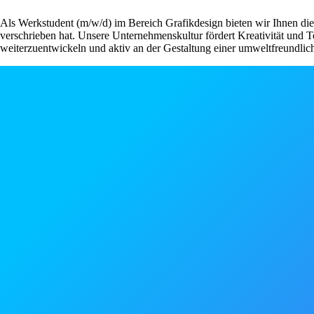
Als Werkstudent (m/w/d) im Bereich Grafikdesign bieten wir Ihnen di
verschrieben hat. Unsere Unternehmenskultur fördert Kreativität und T
weiterzuentwickeln und aktiv an der Gestaltung einer umweltfreundli