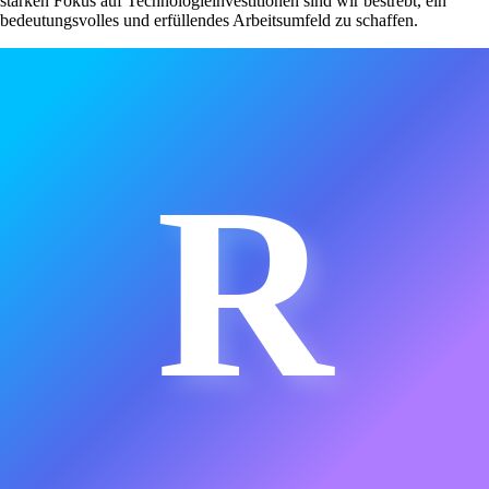
starken Fokus auf Technologieinvestitionen sind wir bestrebt, ein
bedeutungsvolles und erfüllendes Arbeitsumfeld zu schaffen.
R