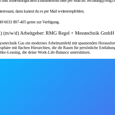
 und frühestmöglichem Eintrittstermin bitte per Mail an: recruiting@rmg
nteressant, dann kannst du es per Mail weiterempfehlen.
+49 6033 897-405 gerne zur Verfügung.
eit) (m/w/d) Arbeitgeber: RMG Regel + Messtechnik GmbH
lysetechnik Gas ein modernes Arbeitsumfeld mit spannenden Herausfor
phäre mit flachen Hierarchien, die dir Raum für persönliche Entfaltung
 Bike-Leasing, die deine Work-Life-Balance unterstützen.