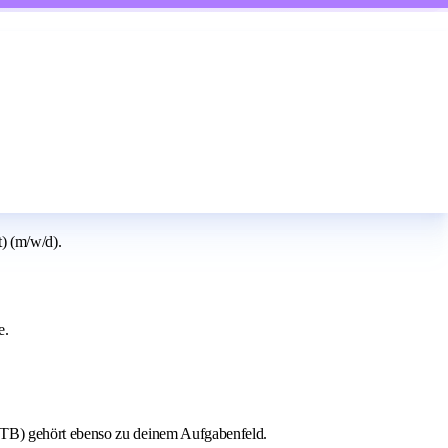
) (m/w/d).
e.
(PTB) gehört ebenso zu deinem Aufgabenfeld.