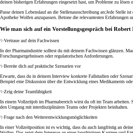
deinen bisherigen Erfahrungen eingesetzt hast, um Probleme zu lösen o
Passe deinen Lebenslauf an die Stellenausschreibung an:
Jede Stelle is
Apotheke Wolfen anzupassen. Betone die relevantesten Erfahrungen und Q
Wie man sich auf ein Vorstellungsgespräch bei Robert
✨
Vertraue auf dein Fachwissen
In der Pharmaindustrie solltest du mit deinem Fachwissen glänzen. Mac
Forschungsergebnissen oder regulatorischen Anforderungen.
✨
Bereite dich auf praktische Szenarien vor
Erwarte, dass du in deinem Interview konkrete Fallstudien oder Szen
Beispiel eine Diskussion über die Entwicklung eines Medikaments ode
✨
Zeig deine Teamfähigkeit
In einem Vollzeitjob im Pharmabereich wirst du oft im Team arbeiten. 
den Umgang mit interdisziplinären Teams oder Projekten beinhalten.
✨
Frage nach den Weiterentwicklungsmöglichkeiten
In einer Vollzeitposition ist es wichtig, dass du auch langfristig a
Wolfen. Das zeigt dein Interesse an einer langfristigen Karriere und 