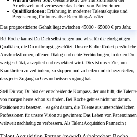
Warum dieser Job:
Gestalte aktiv die Transformation der
Arbeitswelt und verbessere das Leben von Patient:innen.
Qualifikationen:
Erfahrung in moderner Talentakquise und
Begeisterung für innovative Recruiting-Ansätze.
Das prognostizierte Gehalt liegt zwischen 45000 - 65000 € pro Jahr.
Bei Roche kannst Du Dich selbst zeigen und wirst für die einzigartigen
Qualitäten, die Du mitbringst, geschätzt. Unsere Kultur fördert persönliche
Ausdrucksformen, offenen Dialog und echte Verbindungen, in denen Du
wertgeschätzt, akzeptiert und respektiert wirst. Dies ist unser Ziel, um
Krankheiten zu verhindern, zu stoppen und zu heilen und sicherzustellen,
dass jeder Zugang zu Gesundheitsversorgung hat.
Stell Dir vor, Du bist der entscheidende Kompass, der uns hilft, die Talente
von morgen heute schon zu finden. Bei Roche geht es nicht nur darum,
Positionen zu besetzen – es geht darum, die Talente aus unterschiedlichen
Professionen für unsere Vision zu gewinnen: Das Leben von Patient:innen
weltweit nachhaltig zu verbessern. Als Talent Acquisition Partner:in (
Talent Acquisition Partner (m/w/d) Arbeitgeber: Roche