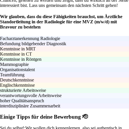
Chancen, gesehen zu werden und zeigst, dass du wirklich an der Stelle
interessiert bist. Lass uns gemeinsam den nächsten Schritt gehen!
Wir glauben, dass du diese Fähigkeiten brauchst, um Ärztliche
Standortleitung in der Radiologie für eine MVZ (m/w/d) mit
Bravour zu bestehen
Facharztanerkennung Radiologie
Befundung bildgebender Diagnostik
Kenntnisse in MRT
Kenntnisse in CT
Kenntnisse in Röntgen
Mammographie
Organisationstalent
Teamführung
Deutschkenntnisse
Englischkenntnisse
strukturierte Arbeitsweise
verantwortungsvolle Arbeitsweise
hoher Qualitätsanspruch
interdisziplinäre Zusammenarbeit
Einige Tipps für deine Bewerbung 🫡
Sei du selbst!:
Wir wollen dich kennenlernen, also sei authentisch in