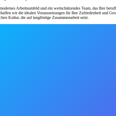
modernes Arbeitsumfeld und ein wertschätzendes Team, das Ihre beruflic
chaffen wir die idealen Voraussetzungen für Ihre Zufriedenheit und Ge
chen Kultur, die auf langfristige Zusammenarbeit setzt.