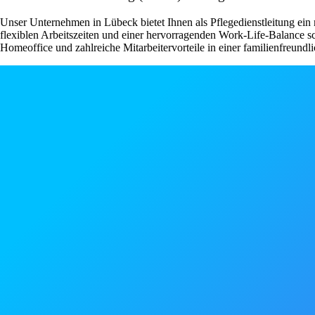
Unser Unternehmen in Lübeck bietet Ihnen als Pflegedienstleitung ein 
flexiblen Arbeitszeiten und einer hervorragenden Work-Life-Balance s
Homeoffice und zahlreiche Mitarbeitervorteile in einer familienfreundli