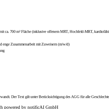
s mit ca. 700 m² Fläche (inklusive offenem MRT, Hochfeld-MRT, kardio
und enge Zusammenarbeit mit Zuweisern (m/w/d)
ung
wandt. Der Text gilt unter Berücksichtigung des AGG für alle Geschlechte
atch powered by notificAI GmbH