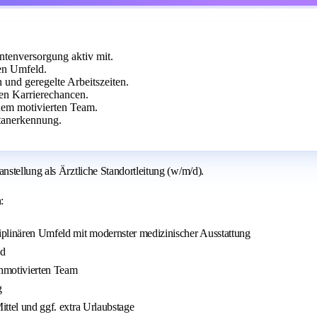
entenversorgung aktiv mit.
len Umfeld.
 und geregelte Arbeitszeiten.
ten Karrierechancen.
nem motivierten Team.
ztanerkennung.
stellung als Ärztliche Standortleitung (w/m/d).
:
ziplinären Umfeld mit modernster medizinischer Ausstattung
ld
chmotivierten Team
g
ittel und ggf. extra Urlaubstage