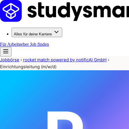
Alles für deine Karriere
Für Arbeitgeber
Job finden
Jobbörse
›
rocket match powered by notificAI GmbH
›
Einrichtungsleitung (m/w/d)