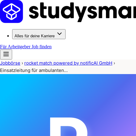
Alles für deine Karriere
Für Arbeitgeber
Job finden
Jobbörse
›
rocket match powered by notificAI GmbH
›
Einsatzleitung für ambulanten…