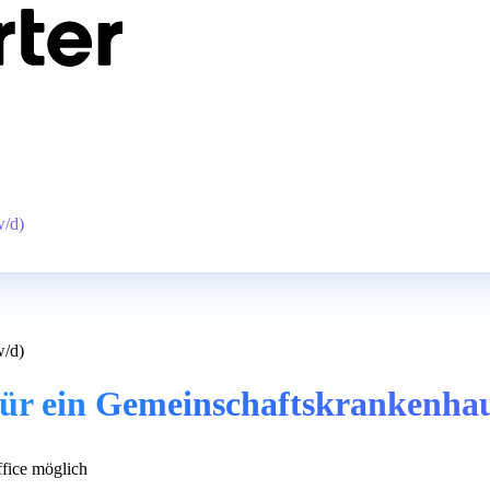
w/d)
w/d)
 für ein Gemeinschaftskrankenha
ice möglich