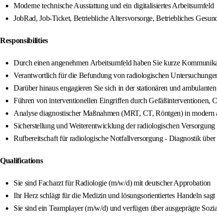
Moderne technische Ausstattung und ein digitalisiertes Arbeitsumfeld
JobRad, Job‑Ticket, Betriebliche Altersvorsorge, Betriebliches Gesu
Responsibilities
Durch einen angenehmen Arbeitsumfeld haben Sie kurze Kommunika
Verantwortlich für die Befundung von radiologischen Untersuchungen
Darüber hinaus engagieren Sie sich in der stationären und ambulante
Führen von interventionellen Eingriffen durch Gefäßinterventionen, 
Analyse diagnostischer Maßnahmen (MRT, CT, Röntgen) in modern a
Sicherstellung und Weiterentwicklung der radiologischen Versorgung
Rufbereitschaft für radiologische Notfallversorgung - Diagnostik über
Qualifications
Sie sind Facharzt für Radiologie (m/w/d) mit deutscher Approbation
Ihr Herz schlägt für die Medizin und lösungsorientiertes Handeln sagt
Sie sind ein Teamplayer (m/w/d) und verfügen über ausgeprägte Soz