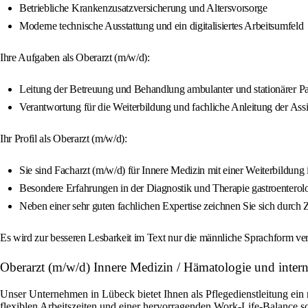
Betriebliche Krankenzusatzversicherung und Altersvorsorge
Moderne technische Ausstattung und ein digitalisiertes Arbeitsumfeld
Ihre Aufgaben als Oberarzt (m/w/d):
Leitung der Betreuung und Behandlung ambulanter und stationärer P
Verantwortung für die Weiterbildung und fachliche Anleitung der Assi
Ihr Profil als Oberarzt (m/w/d):
Sie sind Facharzt (m/w/d) für Innere Medizin mit einer Weiterbildun
Besondere Erfahrungen in der Diagnostik und Therapie gastroenterolo
Neben einer sehr guten fachlichen Expertise zeichnen Sie sich durch Z
Es wird zur besseren Lesbarkeit im Text nur die männliche Sprachform ver
Oberarzt (m/w/d) Innere Medizin / Hämatologie und inter
Unser Unternehmen in Lübeck bietet Ihnen als Pflegedienstleitung ein 
flexiblen Arbeitszeiten und einer hervorragenden Work-Life-Balance s