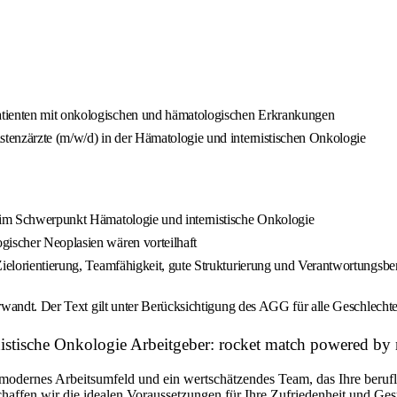
atienten mit onkologischen und hämatologischen Erkrankungen
stenzärzte (m/w/d) in der Hämatologie und internistischen Onkologie
g im Schwerpunkt Hämatologie und internistische Onkologie
gischer Neoplasien wären vorteilhaft
ielorientierung, Teamfähigkeit, gute Strukturierung und Verantwortungsber
wandt. Der Text gilt unter Berücksichtigung des AGG für alle Geschlechte
nistische Onkologie Arbeitgeber: rocket match powered b
modernes Arbeitsumfeld und ein wertschätzendes Team, das Ihre beruflic
chaffen wir die idealen Voraussetzungen für Ihre Zufriedenheit und Ge