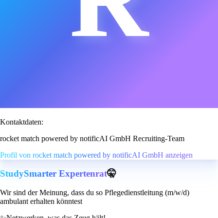
Kontaktdaten:
rocket match powered by notificAI GmbH Recruiting-Team
Profil von rocket match powered by notificAI GmbH anzeigen
StudySmarter Expertenrat
🤫
Wir sind der Meinung, dass du so Pflegedienstleitung (m/w/d)
ambulant erhalten könntest
✨
Netzwerken, was das Zeug hält!