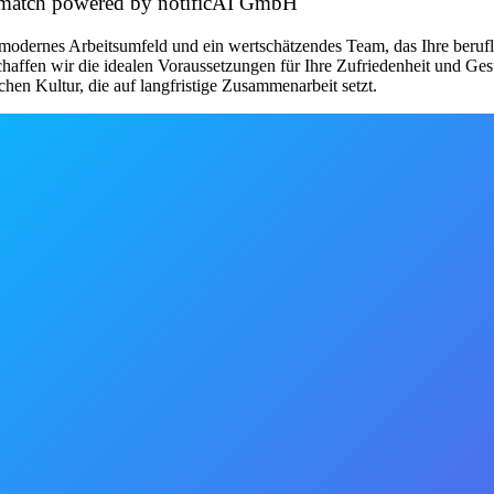
et match powered by notificAI GmbH
modernes Arbeitsumfeld und ein wertschätzendes Team, das Ihre beruflic
chaffen wir die idealen Voraussetzungen für Ihre Zufriedenheit und Ge
chen Kultur, die auf langfristige Zusammenarbeit setzt.