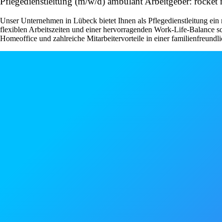
Pflegedienstleitung (m/w/d) ambulant Arbeitgeber: rock
Unser Unternehmen in Lübeck bietet Ihnen als Pflegedienstleitung ein 
flexiblen Arbeitszeiten und einer hervorragenden Work-Life-Balance s
Homeoffice und zahlreiche Mitarbeitervorteile in einer familienfreundli