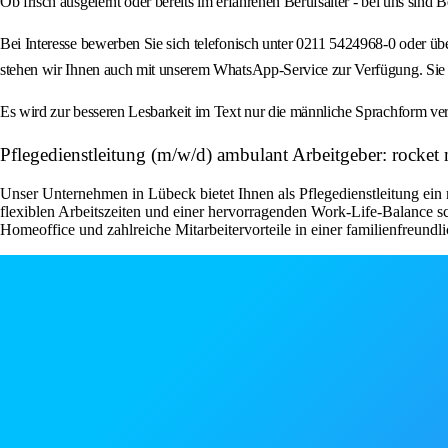
Ob frisch ausgelernt oder bereits im erfahrenen Berufsalter - bei uns sin
Bei Interesse bewerben Sie sich telefonisch unter 0211 5424968-0 oder ü
stehen wir Ihnen auch mit unserem WhatsApp-Service zur Verfügung. Sie 
Es wird zur besseren Lesbarkeit im Text nur die männliche Sprachform ver
Pflegedienstleitung (m/w/d) ambulant Arbeitgeber: rock
Unser Unternehmen in Lübeck bietet Ihnen als Pflegedienstleitung ein 
flexiblen Arbeitszeiten und einer hervorragenden Work-Life-Balance s
Homeoffice und zahlreiche Mitarbeitervorteile in einer familienfreundli