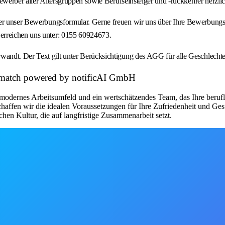
d Bewerber aller Altersgruppen sowie Berufseinsteiger und -rückkehrer herz
ber unser Bewerbungsformular. Gerne freuen wir uns über Ihre Bewerbungsu
erreichen uns unter: 0155 60924673.
wandt. Der Text gilt unter Berücksichtigung des AGG für alle Geschlechte
et match powered by notificAI GmbH
modernes Arbeitsumfeld und ein wertschätzendes Team, das Ihre beruflic
chaffen wir die idealen Voraussetzungen für Ihre Zufriedenheit und Ge
chen Kultur, die auf langfristige Zusammenarbeit setzt.