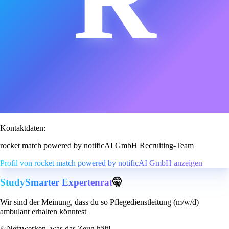
Kontaktdaten:
rocket match powered by notificAI GmbH Recruiting-Team
Profil von rocket match powered by notificAI GmbH anzeigen
StudySmarter Expertenrat
🤫
Wir sind der Meinung, dass du so Pflegedienstleitung (m/w/d)
ambulant erhalten könntest
✨
Netzwerken, was das Zeug hält!