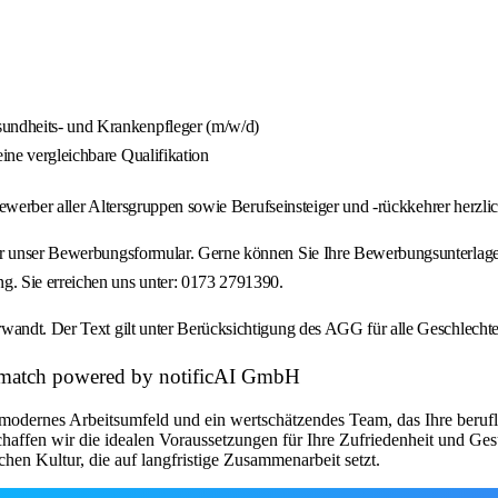
sundheits- und Krankenpfleger (m/w/d)
eine vergleichbare Qualifikation
d Bewerber aller Altersgruppen sowie Berufseinsteiger und -rückkehrer herz
er unser Bewerbungsformular. Gerne können Sie Ihre Bewerbungsunterlagen 
. Sie erreichen uns unter: 0173 2791390.
wandt. Der Text gilt unter Berücksichtigung des AGG für alle Geschlechte
et match powered by notificAI GmbH
modernes Arbeitsumfeld und ein wertschätzendes Team, das Ihre beruflic
chaffen wir die idealen Voraussetzungen für Ihre Zufriedenheit und Ge
chen Kultur, die auf langfristige Zusammenarbeit setzt.