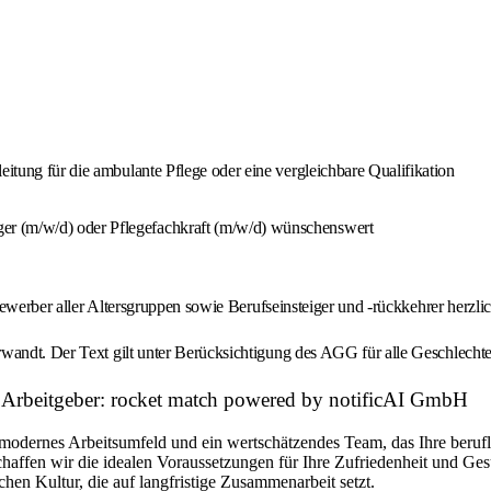
eitung für die ambulante Pflege oder eine vergleichbare Qualifikation
er (m/w/d) oder Pflegefachkraft (m/w/d) wünschenswert
d Bewerber aller Altersgruppen sowie Berufseinsteiger und -rückkehrer herz
wandt. Der Text gilt unter Berücksichtigung des AGG für alle Geschlechte
d) Arbeitgeber: rocket match powered by notificAI GmbH
modernes Arbeitsumfeld und ein wertschätzendes Team, das Ihre beruflic
chaffen wir die idealen Voraussetzungen für Ihre Zufriedenheit und Ge
chen Kultur, die auf langfristige Zusammenarbeit setzt.