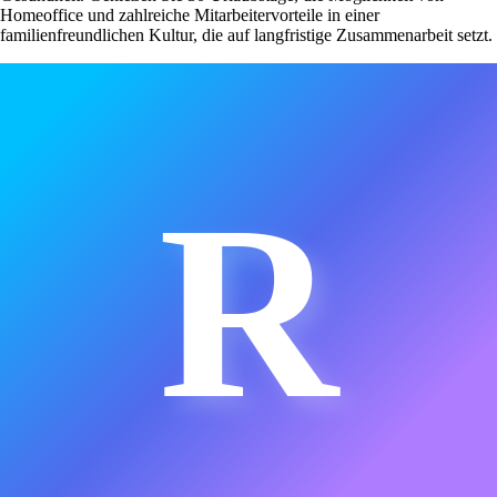
Homeoffice und zahlreiche Mitarbeitervorteile in einer
familienfreundlichen Kultur, die auf langfristige Zusammenarbeit setzt.
R