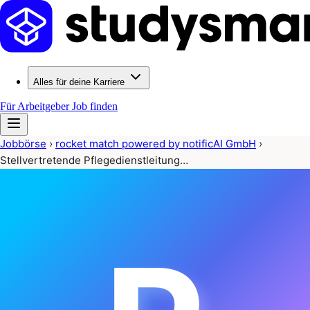
Alles für deine Karriere
Für Arbeitgeber
Job finden
Jobbörse
›
rocket match powered by notificAI GmbH
›
Stellvertretende Pflegedienstleitung…