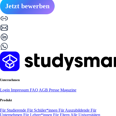
Jetzt bewerben
Unternehmen
Login
Impressum
FAQ
AGB
Presse
Magazine
Produkt
Für Studierende
Für Schüler*innen
Für Auszubildende
Für
Unternehmen
Für Lehrer*innen
Für Eltern
Alle Universitäten