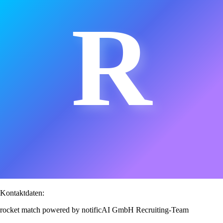
R
Kontaktdaten:
rocket match powered by notificAI GmbH Recruiting-Team