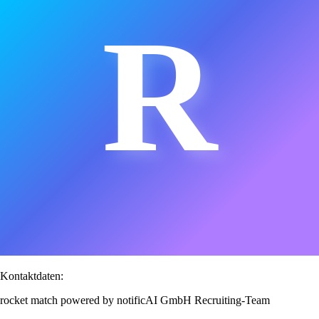
R
Kontaktdaten:
rocket match powered by notificAI GmbH Recruiting-Team