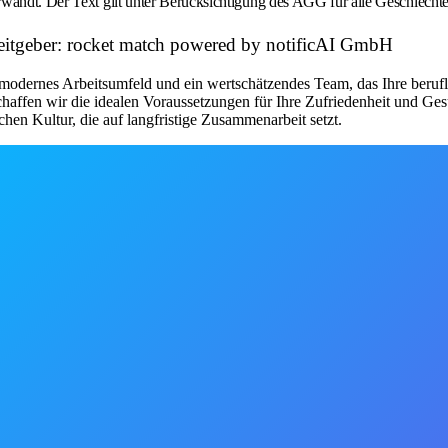
wandt. Der Text gilt unter Berücksichtigung des AGG für alle Geschlechte
rbeitgeber: rocket match powered by notificAI GmbH
modernes Arbeitsumfeld und ein wertschätzendes Team, das Ihre beruflic
chaffen wir die idealen Voraussetzungen für Ihre Zufriedenheit und Ge
chen Kultur, die auf langfristige Zusammenarbeit setzt.