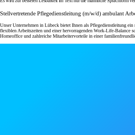
Es wird zur besseren Lesbarkeit im Text nur die männliche Sprachform ver
Stellvertretende Pflegedienstleitung (m/w/d) ambulant A
Unser Unternehmen in Lübeck bietet Ihnen als Pflegedienstleitung ein 
flexiblen Arbeitszeiten und einer hervorragenden Work-Life-Balance s
Homeoffice und zahlreiche Mitarbeitervorteile in einer familienfreundli