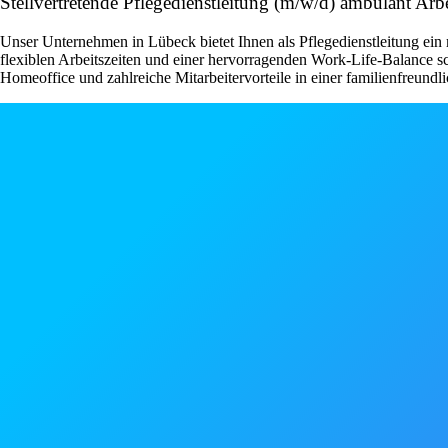
Stellvertretende Pflegedienstleitung (m/w/d) ambulant A
Unser Unternehmen in Lübeck bietet Ihnen als Pflegedienstleitung ein 
flexiblen Arbeitszeiten und einer hervorragenden Work-Life-Balance s
Homeoffice und zahlreiche Mitarbeitervorteile in einer familienfreundli