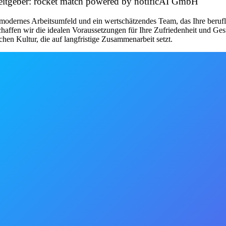
rbeitgeber: rocket match powered by notificAI GmbH
modernes Arbeitsumfeld und ein wertschätzendes Team, das Ihre beruflic
chaffen wir die idealen Voraussetzungen für Ihre Zufriedenheit und Ge
chen Kultur, die auf langfristige Zusammenarbeit setzt.