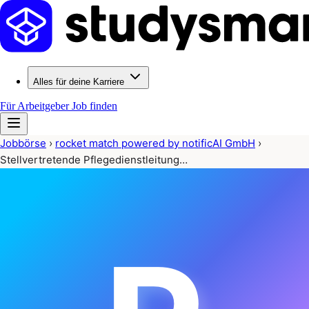
Alles für deine Karriere
Für Arbeitgeber
Job finden
Jobbörse
›
rocket match powered by notificAI GmbH
›
Stellvertretende Pflegedienstleitung…