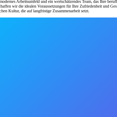
modernes Arbeitsumfeld und ein wertschätzendes Team, das Ihre beruflic
chaffen wir die idealen Voraussetzungen für Ihre Zufriedenheit und Ge
chen Kultur, die auf langfristige Zusammenarbeit setzt.