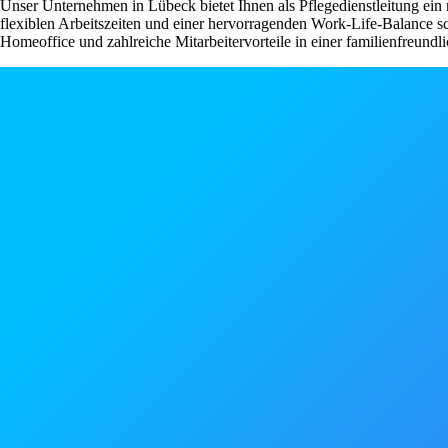
Unser Unternehmen in Lübeck bietet Ihnen als Pflegedienstleitung ein 
flexiblen Arbeitszeiten und einer hervorragenden Work-Life-Balance s
Homeoffice und zahlreiche Mitarbeitervorteile in einer familienfreundli