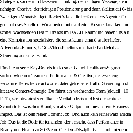
Strategien, sondern mit besserem Thinking: der richtigen Message, dem
richtigen Creative, der richtigen Positionierung und dann skaliert auf 6- bis
7-stelligem Monatsbudget. RocketAds ist die Performance-Agentur für
genau dieses Spielfeld. Wir arbeiten mit etablierten Kosmetikmarken und
schnell wachsenden Health-Brands im DACH-Raum und haben uns auf
eine Kombination spezialisiert, die sonst kaum jemand sauber liefert:
Advertorial-Funnels, UGC-Video-Pipelines und harte Paid-Media-
Steuerung aus einer Hand.
Für eine unserer Key-Brands im Kosmetik- und Healthcare-Segment
suchen wir einen Teamlead Performance & Creative, der zwei eng
verzahnte Bereiche verantwortet: datengetriebene Traffic-Steuerung und
kreative Content-Strategie. Du führst ein wachsendes Team (aktuell ~10
FTE), verantwortest signifikante Mediabudgets und bist die zentrale
Schnittstelle zwischen Brand, Creative-Output und messbarem Business-
Impact. Das ist kein reiner Content-Job. Und auch kein reiner Paid-Media-
Job. Das ist die Rolle für jemanden, der versteht, dass Performance in
Beauty und Health zu 80 % eine Creative-Disziplin ist — und trotzdem