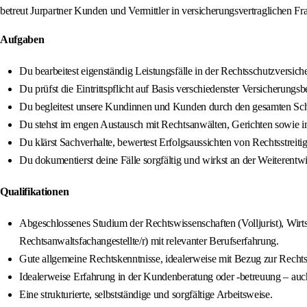
betreut Jurpartner Kunden und Vermittler in versicherungsvertraglichen Fr
Aufgaben
Du bearbeitest eigenständig Leistungsfälle in der Rechtsschutzversiche
Du prüfst die Eintrittspflicht auf Basis verschiedenster Versicherun
Du begleitest unsere Kundinnen und Kunden durch den gesamten Scha
Du stehst im engen Austausch mit Rechtsanwälten, Gerichten sowie in
Du klärst Sachverhalte, bewertest Erfolgsaussichten von Rechtsstreitig
Du dokumentierst deine Fälle sorgfältig und wirkst an der Weiterentw
Qualifikationen
Abgeschlossenes Studium der Rechtswissenschaften (Volljurist), Wirts
Rechtsanwaltsfachangestellte/r) mit relevanter Berufserfahrung.
Gute allgemeine Rechtskenntnisse, idealerweise mit Bezug zur Recht
Idealerweise Erfahrung in der Kundenberatung oder -betreuung – auch 
Eine strukturierte, selbstständige und sorgfältige Arbeitsweise.