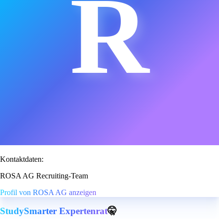
R
Kontaktdaten:
ROSA AG Recruiting-Team
Profil von ROSA AG anzeigen
StudySmarter Expertenrat
🤫