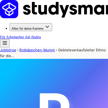
Alles für deine Karriere
Für Arbeitgeber
Job finden
Jobbörse
›
Rotkäppchen-Mumm
›
Gebietsverkaufsleiter Ethno
für die…