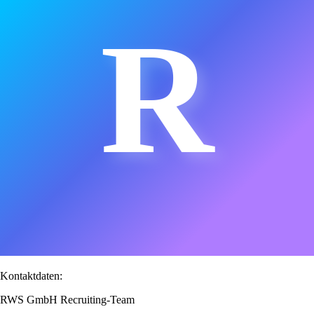
R
Kontaktdaten:
RWS GmbH Recruiting-Team