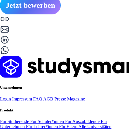
Jetzt bewerben
Unternehmen
Login
Impressum
FAQ
AGB
Presse
Magazine
Produkt
Für Studierende
Für Schüler*innen
Für Auszubildende
Für
Unternehmen
Für Lehrer*innen
Für Eltern
Alle Universitäten