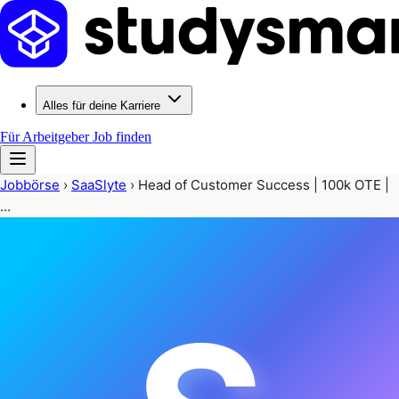
Alles für deine Karriere
Für Arbeitgeber
Job finden
Jobbörse
›
SaaSlyte
›
Head of Customer Success | 100k OTE |
…