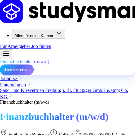
Alles für deine Karriere
Für Arbeitgeber
Job finden
Finanzbuchhalter (m/w/d)
Jetzt bewerben
Jobbörse
Unternehmen
Sand- und Kiesvertrieb Freiburg i. Br. Flückiger GmbH &amp; Co.
KG
Finanzbuchhalter (m/w/d)
Finanzbuchhalter (m/w/d)
Freiburg im Breisgau
Vollzeit
45000 - 65000 € / Jahr