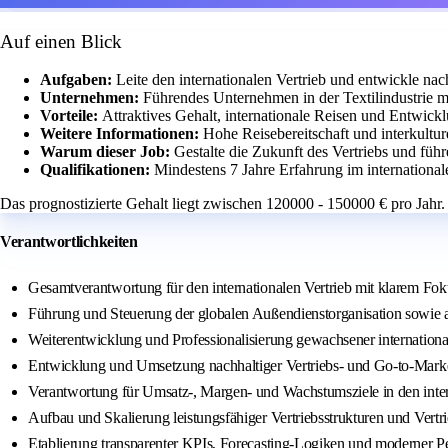
Auf einen Blick
Aufgaben:
Leite den internationalen Vertrieb und entwickle na
Unternehmen:
Führendes Unternehmen in der Textilindustrie m
Vorteile:
Attraktives Gehalt, internationale Reisen und Entwick
Weitere Informationen:
Hohe Reisebereitschaft und interkultur
Warum dieser Job:
Gestalte die Zukunft des Vertriebs und füh
Qualifikationen:
Mindestens 7 Jahre Erfahrung im internationa
Das prognostizierte Gehalt liegt zwischen 120000 - 150000 € pro Jahr.
Verantwortlichkeiten
Gesamtverantwortung für den internationalen Vertrieb mit klarem Fo
Führung und Steuerung der globalen Außendienstorganisation sowie all
Weiterentwicklung und Professionalisierung gewachsener internationa
Entwicklung und Umsetzung nachhaltiger Vertriebs- und Go-to-Market-
Verantwortung für Umsatz-, Margen- und Wachstumsziele in den inte
Aufbau und Skalierung leistungsfähiger Vertriebsstrukturen und Vertr
Etablierung transparenter KPIs, Forecasting-Logiken und moderne