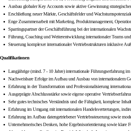
Ausbau globaler Key Accounts sowie aktive Gewinnung strategisch
Erschließung neuer Märkte, Geschäftsfelder und Wachstumspotenzial
Enge Zusammenarbeit mit Marketing, Produktmanagement, Operations u
Sparringspartner der Geschäftsführung bei der internationalen Wachst
Führung, Coaching und Weiterentwicklung internationaler Teams und 
Steuerung komplexer internationaler Vertriebsstrukturen inklusive 
Qualifikationen
Langjährige (mind. 7 - 10 Jahre) internationale Führungserfahrung im 
Nachweisbare Erfolge im Aufbau und Ausbau von internationalem Ge
Erfahrung in der Transformation und Professionalisierung internationa
Ausgeprägte Abschlussstärke sowie eigene operative Vertriebserfahr
Sehr gutes technisches Verständnis und die Fähigkeit, komplexe Inhalt
Erfahrung im Umgang mit internationalen Handelsvertretungen, indir
Erfahrung im Aufbau datengetriebener Vertriebssteuerung sowie mo
Unternehmerisches Denken, hohe Ergebnisorientierung sowie klare 