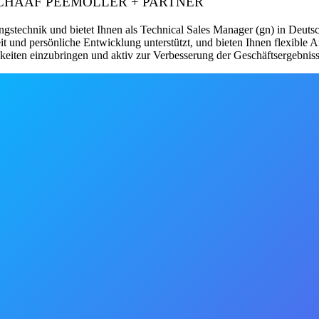
eber: SCHAAF PEEMÖLLER + PARTNER
ngstechnik und bietet Ihnen als Technical Sales Manager (gn) in Deut
it und persönliche Entwicklung unterstützt, und bieten Ihnen flexible 
eiten einzubringen und aktiv zur Verbesserung der Geschäftsergebnisse