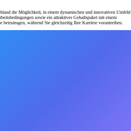
schland die Möglichkeit, in einem dynamischen und innovativen Umfeld
Arbeitsbedingungen sowie ein attraktives Gehaltspaket mit einem
 beizutragen, während Sie gleichzeitig Ihre Karriere vorantreiben.