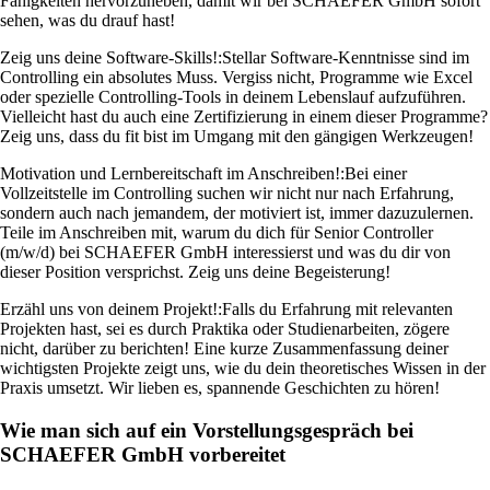
Fähigkeiten hervorzuheben, damit wir bei SCHAEFER GmbH sofort
sehen, was du drauf hast!
Zeig uns deine Software-Skills!:
Stellar Software-Kenntnisse sind im
Controlling ein absolutes Muss. Vergiss nicht, Programme wie Excel
oder spezielle Controlling-Tools in deinem Lebenslauf aufzuführen.
Vielleicht hast du auch eine Zertifizierung in einem dieser Programme?
Zeig uns, dass du fit bist im Umgang mit den gängigen Werkzeugen!
Motivation und Lernbereitschaft im Anschreiben!:
Bei einer
Vollzeitstelle im Controlling suchen wir nicht nur nach Erfahrung,
sondern auch nach jemandem, der motiviert ist, immer dazuzulernen.
Teile im Anschreiben mit, warum du dich für Senior Controller
(m/w/d) bei SCHAEFER GmbH interessierst und was du dir von
dieser Position versprichst. Zeig uns deine Begeisterung!
Erzähl uns von deinem Projekt!:
Falls du Erfahrung mit relevanten
Projekten hast, sei es durch Praktika oder Studienarbeiten, zögere
nicht, darüber zu berichten! Eine kurze Zusammenfassung deiner
wichtigsten Projekte zeigt uns, wie du dein theoretisches Wissen in der
Praxis umsetzt. Wir lieben es, spannende Geschichten zu hören!
Wie man sich auf ein Vorstellungsgespräch bei
SCHAEFER GmbH vorbereitet