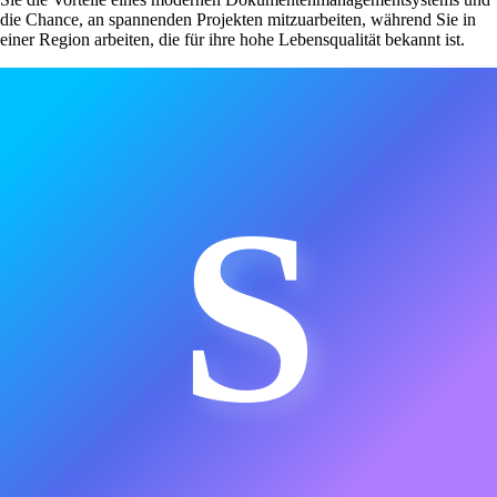
die Chance, an spannenden Projekten mitzuarbeiten, während Sie in
einer Region arbeiten, die für ihre hohe Lebensqualität bekannt ist.
S