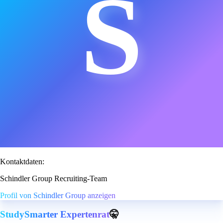
S
Kontaktdaten:
Schindler Group Recruiting-Team
Profil von Schindler Group anzeigen
StudySmarter Expertenrat
🤫