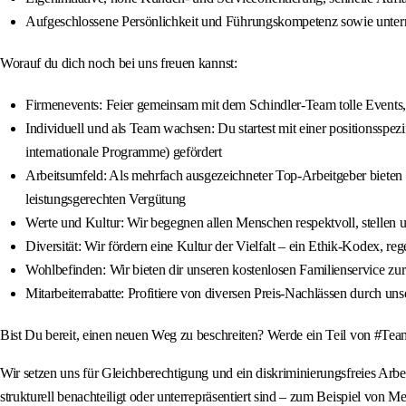
Aufgeschlossene Persönlichkeit und Führungskompetenz sowie unte
Worauf du dich noch bei uns freuen kannst:
Firmenevents: Feier gemeinsam mit dem Schindler-Team tolle Events, 
Individuell und als Team wachsen: Du startest mit einer positionssp
internationale Programme) gefördert
Arbeitsumfeld: Als mehrfach ausgezeichneter Top-Arbeitgeber bieten wi
leistungsgerechten Vergütung
Werte und Kultur: Wir begegnen allen Menschen respektvoll, stellen un
Diversität: Wir fördern eine Kultur der Vielfalt – ein Ethik-Kodex, r
Wohlbefinden: Wir bieten dir unseren kostenlosen Familienservice zu
Mitarbeiterrabatte: Profitiere von diversen Preis-Nachlässen durch un
Bist Du bereit, einen neuen Weg zu beschreiten? Werde ein Teil von 
Wir setzen uns für Gleichberechtigung und ein diskriminierungsfreies Arb
strukturell benachteiligt oder unterrepräsentiert sind – zum Beispiel vo