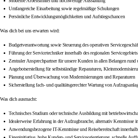
Moderne Arbeitsmittel und hochwertige Ausstattung
Umfangreiche Einarbeitung sowie regelmäßige Schulungen
Persönliche Entwicklungsmöglichkeiten und Aufstiegschancen
Was dich bei uns erwarten wird:
Budgetverantwortung sowie Steuerung des operativen Servicegeschäfts
Führung der Servicetechniker innerhalb des regionalen Servicegebiets
Zentraler Ansprechpartner für unsere Kunden in allen Belangen rund
Angebotserstellung für selbstständige Reparaturen, Kleinmodernisie
Planung und Überwachung von Modernisierungen und Reparaturen
Sicherstellung fach- und qualitätsgerechter Wartung von Aufzugsanla
Was dich ausmacht:
Technisches Studium oder technische Ausbildung mit betriebswirtscha
Idealerweise Erfahrung in der Aufzugbranche, alternativ Kenntnisse i
Anwendungsbezogene IT-Kenntnisse und Reisebereitschaft innerhalb
Eigeninitiative, hohe Kunden- und Serviceorientierung, schnelle Auffa