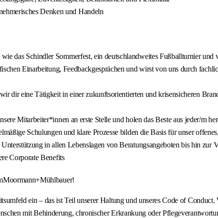
rnehmerisches Denken und Handeln
wie das Schindler Sommerfest, ein deutschlandweites Fußballturnier und 
ezifischen Einarbeitung, Feedbackgesprächen und wirst von uns durch fach
r dir eine Tätigkeit in einer zukunftsorientierten und krisensicheren Bran
sere Mitarbeiter*innen an erste Stelle und holen das Beste aus jeder/m he
egelmäßige Schulungen und klare Prozesse bilden die Basis für unser offene
r Unterstützung in allen Lebenslagen von Beratungsangeboten bis hin zur V
sere Corporate Benefits
#TeamMoormann+Mühlbauer!
eitsumfeld ein – das ist Teil unserer Haltung und unseres Code of Conduc
n Menschen mit Behinderung, chronischer Erkrankung oder Pflegeverantwort