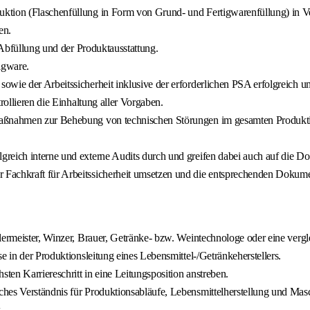
tion (Flaschenfüllung in Form von Grund- und Fertigwarenfüllung) in Ver
en.
r Abfüllung und der Produktausstattung.
igware.
owie der Arbeitssicherheit inklusive der erforderlichen PSA erfolgreich u
rollieren die Einhaltung aller Vorgaben.
Maßnahmen zur Behebung von technischen Störungen im gesamten Produktion
greich interne und externe Audits durch und greifen dabei auch auf die D
Fachkraft für Arbeitssicherheit umsetzen und die entsprechenden Dokumen
lermeister, Winzer, Brauer, Getränke- bzw. Weintechnologe oder eine verg
e in der Produktionsleitung eines Lebensmittel-/Getränkeherstellers.
en Karriereschritt in eine Leitungsposition anstreben.
hes Verständnis für Produktionsabläufe, Lebensmittelherstellung und Mas
.