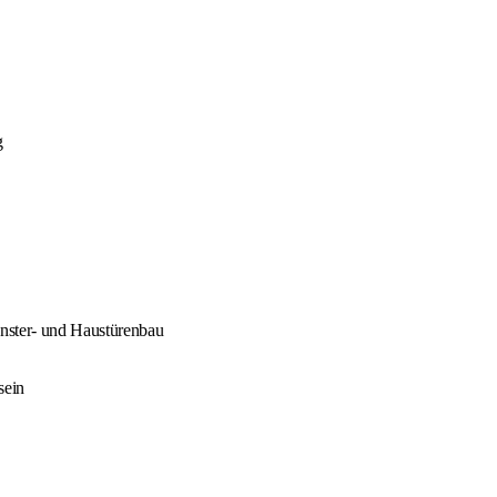
g
enster- und Haustürenbau
sein