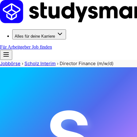
Alles für deine Karriere
Für Arbeitgeber
Job finden
Jobbörse
›
Scholz Interim
›
Director Finance (m/w/d)
S