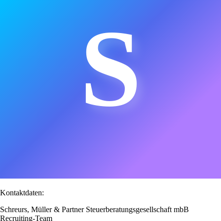
S
Kontaktdaten:
Schreurs, Müller & Partner Steuerberatungsgesellschaft mbB
Recruiting-Team