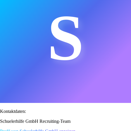
S
Kontaktdaten:
Schuelerhilfe GmbH Recruiting-Team