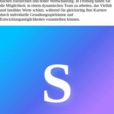
flachen Hierarchien und hoher Wertschätzung. In Freiburg haben Sie
die Möglichkeit, in einem dynamischen Team zu arbeiten, das Vielfalt
und familiäre Werte schätzt, während Sie gleichzeitig Ihre Karriere
durch individuelle Gestaltungsspielräume und
Entwicklungsmöglichkeiten vorantreiben können.
S