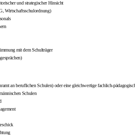
orischer und strategischer Hinsicht
G, Wirtschaftsschulordnung)
sonals
nern
stimmung mit dem Schulträger
sgesprächen)
amt an beruflichen Schulen) oder eine gleichwertige fachlich-pädagogisch
ufmännischen Schulen
d
anagement
eschick
chtung