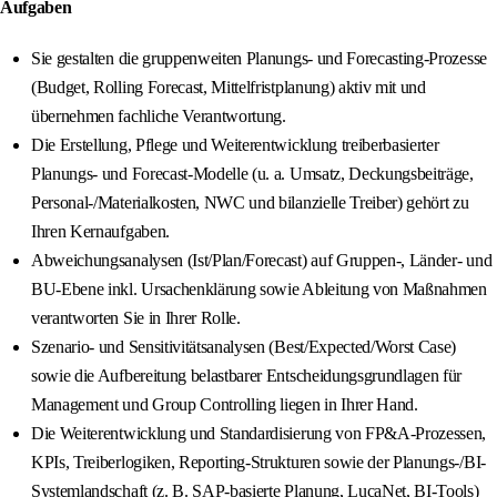
Aufgaben
Sie gestalten die gruppenweiten Planungs- und Forecasting-Prozesse
(Budget, Rolling Forecast, Mittelfristplanung) aktiv mit und
übernehmen fachliche Verantwortung.
Die Erstellung, Pflege und Weiterentwicklung treiberbasierter
Planungs- und Forecast-Modelle (u. a. Umsatz, Deckungsbeiträge,
Personal-/Materialkosten, NWC und bilanzielle Treiber) gehört zu
Ihren Kernaufgaben.
Abweichungsanalysen (Ist/Plan/Forecast) auf Gruppen-, Länder- und
BU-Ebene inkl. Ursachenklärung sowie Ableitung von Maßnahmen
verantworten Sie in Ihrer Rolle.
Szenario- und Sensitivitätsanalysen (Best/Expected/Worst Case)
sowie die Aufbereitung belastbarer Entscheidungsgrundlagen für
Management und Group Controlling liegen in Ihrer Hand.
Die Weiterentwicklung und Standardisierung von FP&A-Prozessen,
KPIs, Treiberlogiken, Reporting-Strukturen sowie der Planungs-/BI-
Systemlandschaft (z. B. SAP-basierte Planung, LucaNet, BI-Tools)